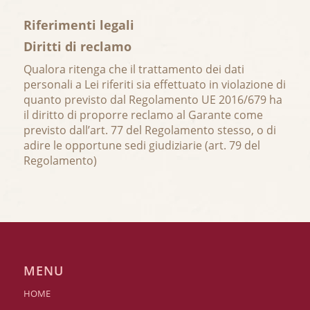
Riferimenti legali
Diritti di reclamo
Qualora ritenga che il trattamento dei dati
personali a Lei riferiti sia effettuato in violazione di
quanto previsto dal Regolamento UE 2016/679 ha
il diritto di proporre reclamo al Garante come
previsto dall’art. 77 del Regolamento stesso, o di
adire le opportune sedi giudiziarie (art. 79 del
Regolamento)
MENU
HOME